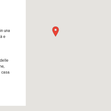
 in una
à e
 delle
ne,
 casa.