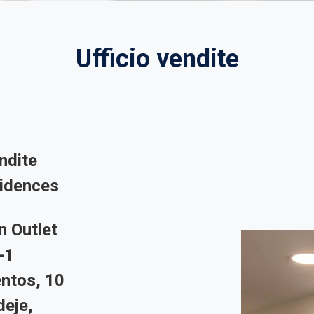
Ufficio vendite
endite
idences
n Outlet
-1
entos, 10
eje,