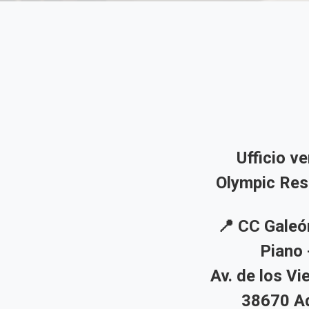
Ufficio v
Olympic Res
📍 CC Galeó
Piano 
Av. de los Vi
38670 Ad