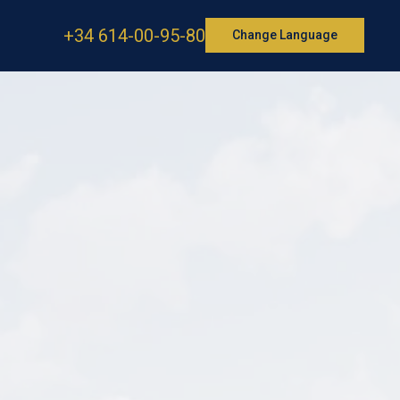
+34 614-00-95-80
Change Language