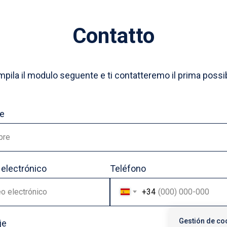
Contatto
pila il modulo seguente e ti contatteremo il prima possib
e
bre
 electrónico
Teléfono
o electrónico
+34
Gestión de co
je