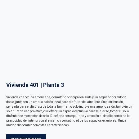
Vivienda 401 | Planta 3
Vivienda con cocina americana, dormitorio principal en suite y un segundo dormitorio
doble, junto con un amplio balcón ideal para disfrutar del aire libre. Su distribución,
pensada para el distfrute de toda la familia, no solo incluye una amplio salón, también un
solárium de uso privativo, que ofrece un espacio exclusivo para relajarse, tomar el sol o
disfrutar de momentos de ocio. Diseñada con equilibrio y atención al detalle, combina la
practicidad del interior con el encanto y versatilidad de los espacios exteriores. Única
unidad disponible con estas características.